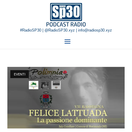
Skip
Home
to
content
#RadioSP30 | @RadioSP30.xyz | info@radiosp30.xyz
Menu
EVENTI