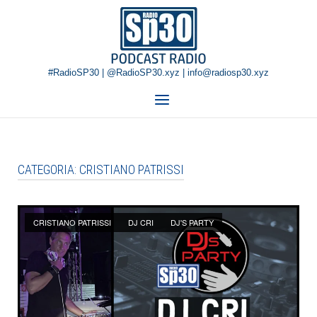
Skip
Home
to
content
#RadioSP30 | @RadioSP30.xyz | info@radiosp30.xyz
Menu
CATEGORIA:
CRISTIANO PATRISSI
Open post
CRISTIANO PATRISSI
DJ CRI
DJ'S PARTY