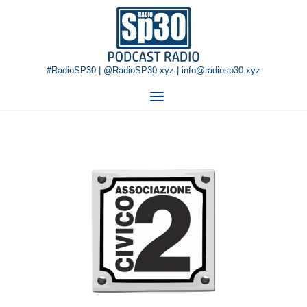
Skip
Home
to
content
#RadioSP30 | @RadioSP30.xyz | info@radiosp30.xyz
Menu