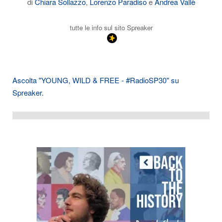
di
Chiara Sollazzo
,
Lorenzo Paradiso
e
Andrea Vallè
tutte le info sul sito Spreaker
Ascolta "YOUNG, WILD & FREE - #RadioSP30" su
Spreaker.