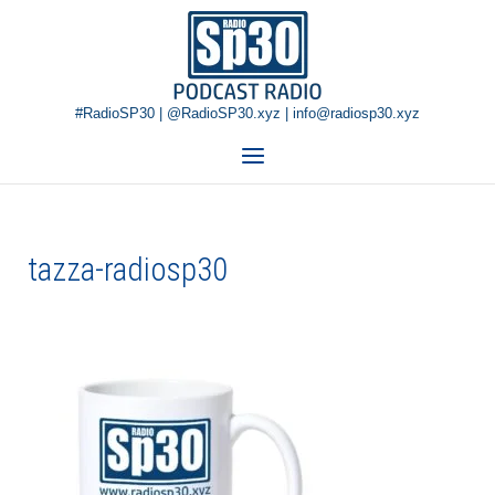
Skip
Home
to
content
#RadioSP30 | @RadioSP30.xyz | info@radiosp30.xyz
Menu
tazza-radiosp30