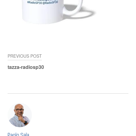
PREVIOUS POST
Navigazione
tazza-radiosp30
articoli
Paolo Sala