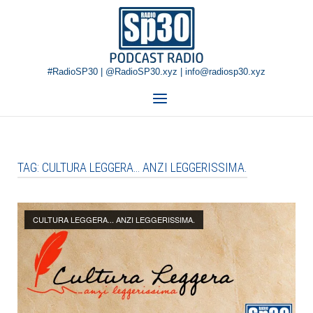
Skip
Home
to
content
#RadioSP30 | @RadioSP30.xyz | info@radiosp30.xyz
Menu
TAG:
CULTURA LEGGERA… ANZI LEGGERISSIMA.
Open post
CULTURA LEGGERA... ANZI LEGGERISSIMA.