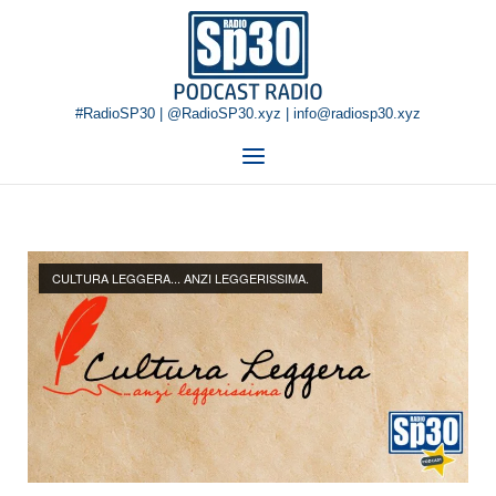
Skip
Home
to
content
#RadioSP30 | @RadioSP30.xyz | info@radiosp30.xyz
Menu
CULTURA LEGGERA... ANZI LEGGERISSIMA.