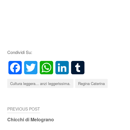
Condividi Su:
Facebook
Twitter
WhatsApp
LinkedIn
Tumblr
Cultura leggera... anzi leggerissima.
Regina Caterina
PREVIOUS POST
Navigazione
Chicchi di Melograno
articoli