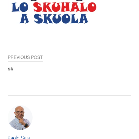
PREVIOUS POST
Navigazione
sk
articoli
Paolo Sala