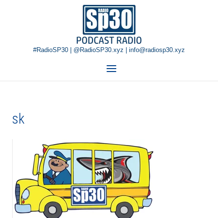
Skip
Home
to
content
#RadioSP30 | @RadioSP30.xyz | info@radiosp30.xyz
Menu
sk