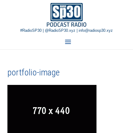
Skip
Home
to
content
#RadioSP30 | @RadioSP30.xyz | info@radiosp30.xyz
Menu
portfolio-image