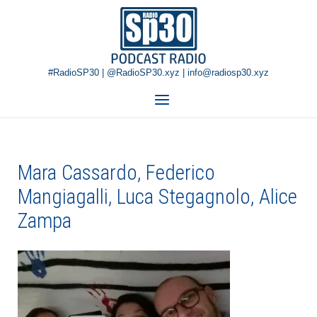
Skip
Home
to
content
#RadioSP30 | @RadioSP30.xyz | info@radiosp30.xyz
Menu
Mara Cassardo, Federico
Mangiagalli, Luca Stegagnolo, Alice
Zampa