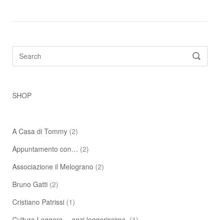
Search
SEARC
for:
SHOP
A Casa di Tommy
(2)
Appuntamento con…
(2)
Associazione il Melograno
(2)
Bruno Gatti
(2)
Cristiano Patrissi
(1)
Cultura Leggera… anzi leggerissima.
(1)