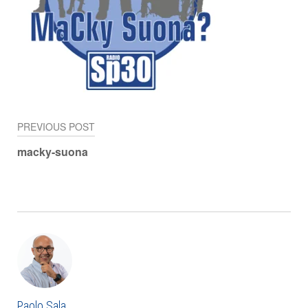
PREVIOUS POST
Navigazione
macky-suona
articoli
Paolo Sala