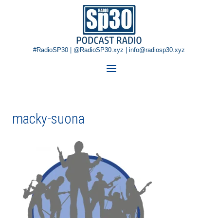
Skip
Home
to
content
#RadioSP30 | @RadioSP30.xyz | info@radiosp30.xyz
Menu
macky-suona