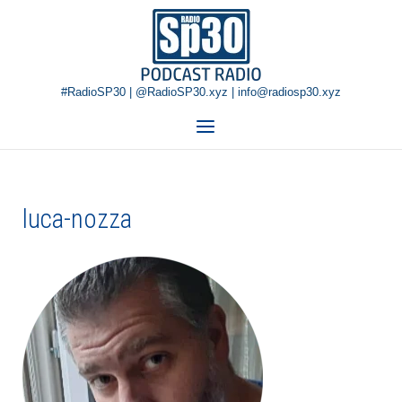
Skip
Home
to
content
#RadioSP30 | @RadioSP30.xyz | info@radiosp30.xyz
Menu
luca-nozza