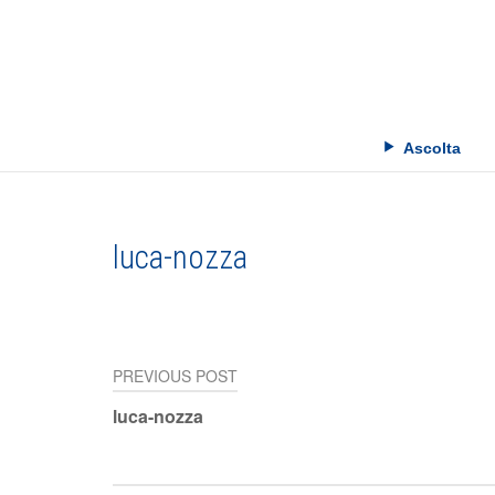
Skip
to
content
Ascolta
luca-nozza
PREVIOUS POST
Navigazione
luca-nozza
articoli