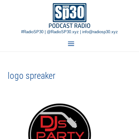
Skip
Home
to
content
#RadioSP30 | @RadioSP30.xyz | info@radiosp30.xyz
Menu
logo spreaker