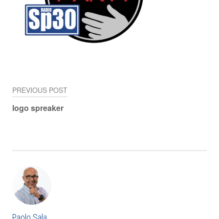
PREVIOUS POST
Navigazione
logo spreaker
articoli
Paolo Sala