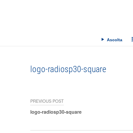
Skip
to
content
Ascolta
logo-radiosp30-square
PREVIOUS POST
Navigazione
logo-radiosp30-square
articoli