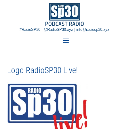
Skip
Home
to
content
#RadioSP30 | @RadioSP30.xyz | info@radiosp30.xyz
Menu
Logo RadioSP30 Live!