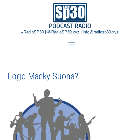
Skip
Home
to
content
#RadioSP30 | @RadioSP30.xyz | info@radiosp30.xyz
Menu
Logo Macky Suona?