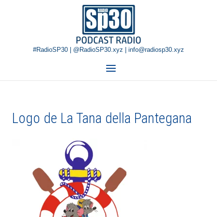
Skip
Home
to
content
#RadioSP30 | @RadioSP30.xyz | info@radiosp30.xyz
Menu
Logo de La Tana della Pantegana