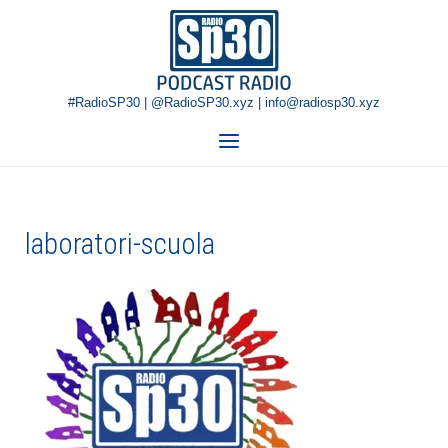
Skip
Home
to
content
#RadioSP30 | @RadioSP30.xyz | info@radiosp30.xyz
Menu
laboratori-scuola