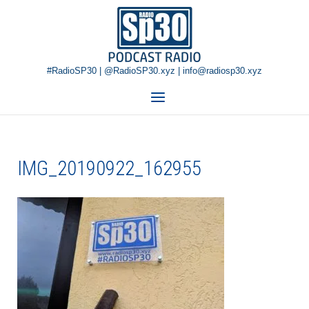
Skip
Home
to
content
#RadioSP30 | @RadioSP30.xyz | info@radiosp30.xyz
Menu
IMG_20190922_162955