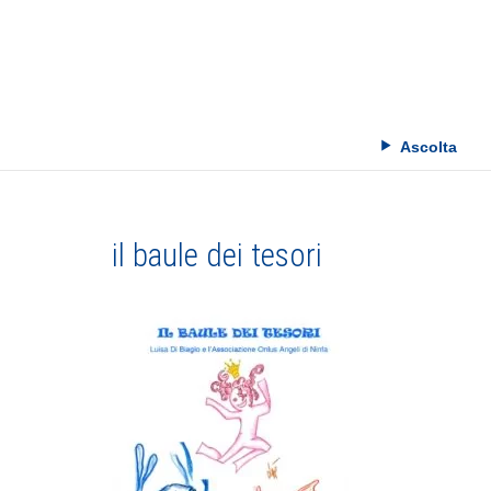
Skip
to
content
Ascolta
il baule dei tesori