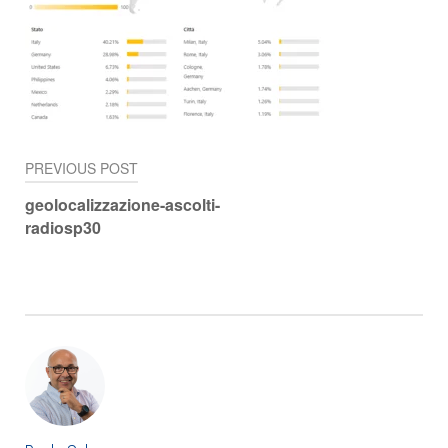
PREVIOUS POST
Navigazione
geolocalizzazione-ascolti-
articoli
radiosp30