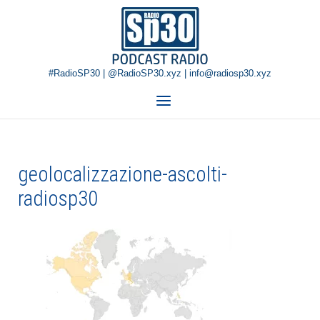
Skip
Home
to
content
#RadioSP30 | @RadioSP30.xyz | info@radiosp30.xyz
Menu
geolocalizzazione-ascolti-
radiosp30