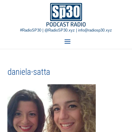
Skip
Home
to
content
#RadioSP30 | @RadioSP30.xyz | info@radiosp30.xyz
Menu
daniela-satta