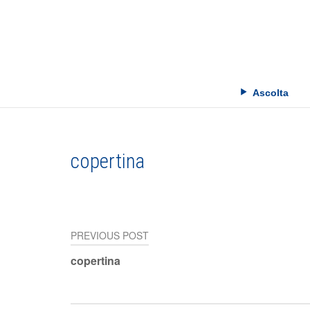
Skip
to
content
Ascolta
copertina
PREVIOUS POST
Navigazione
copertina
articoli