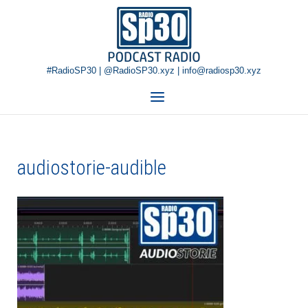
Skip
Home
to
content
#RadioSP30 | @RadioSP30.xyz | info@radiosp30.xyz
Menu
audiostorie-audible