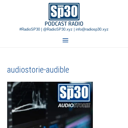
Skip
Home
to
content
#RadioSP30 | @RadioSP30.xyz | info@radiosp30.xyz
Menu
audiostorie-audible