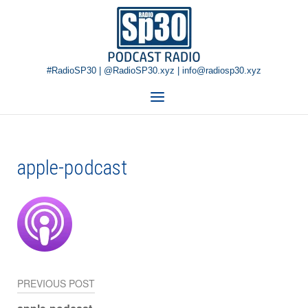
Skip
Home
to
content
#RadioSP30 | @RadioSP30.xyz | info@radiosp30.xyz
Menu
apple-podcast
PREVIOUS POST
Navigazione