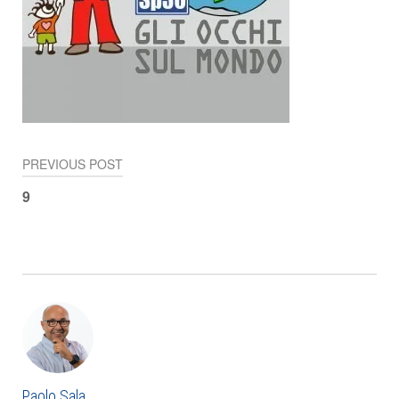
PREVIOUS POST
Navigazione
9
articoli
Paolo Sala