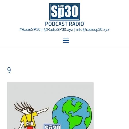
Skip
Home
to
content
#RadioSP30 | @RadioSP30.xyz | info@radiosp30.xyz
Menu
9