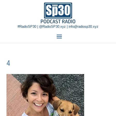
Skip
Home
to
content
#RadioSP30 | @RadioSP30.xyz | info@radiosp30.xyz
Menu
4