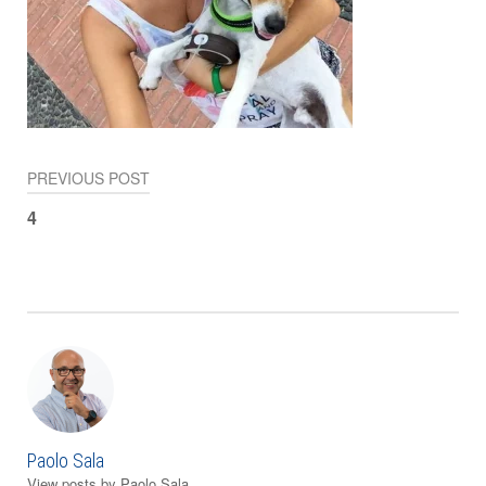
PREVIOUS POST
Navigazione
4
articoli
Paolo Sala
View posts by Paolo Sala