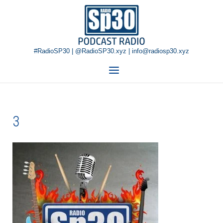
Skip
Home
to
content
#RadioSP30 | @RadioSP30.xyz | info@radiosp30.xyz
Menu
3