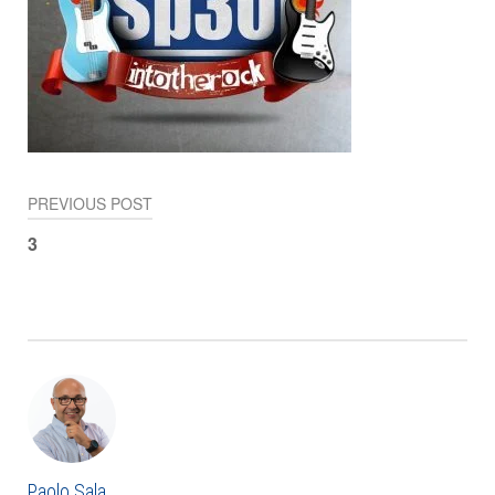
PREVIOUS POST
Navigazione
3
articoli
Paolo Sala