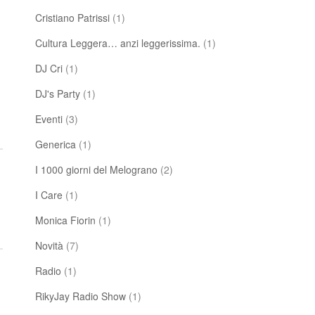
Cristiano Patrissi
(1)
Cultura Leggera… anzi leggerissima.
(1)
DJ Cri
(1)
DJ's Party
(1)
Eventi
(3)
Generica
(1)
I 1000 giorni del Melograno
(2)
I Care
(1)
Monica Fiorin
(1)
Novità
(7)
Radio
(1)
RikyJay Radio Show
(1)