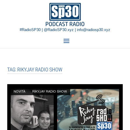
Skip
Home
to
content
#RadioSP30 | @RadioSP30.xyz | info@radiosp30.xyz
Menu
TAG:
RIKYJAY RADIO SHOW
Open post
NOVITÀ
RIKYJAY RADIO SHOW