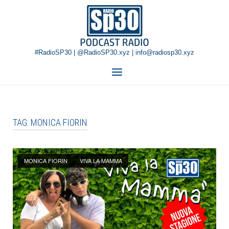
Skip
Home
to
content
#RadioSP30 | @RadioSP30.xyz | info@radiosp30.xyz
Menu
TAG:
MONICA FIORIN
Open post
MONICA FIORIN
VIVA LA MAMMA