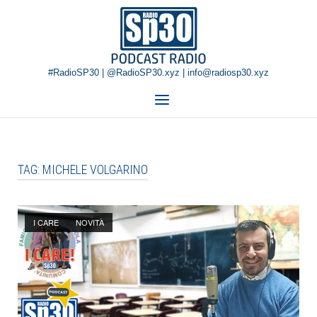
Skip
Home
to
content
#RadioSP30 | @RadioSP30.xyz | info@radiosp30.xyz
Menu
TAG:
MICHELE VOLGARINO
Open post
I CARE
NOVITÀ