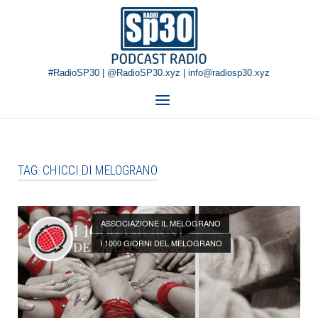
Skip
Home
to
content
#RadioSP30 | @RadioSP30.xyz | info@radiosp30.xyz
Menu
TAG:
CHICCI DI MELOGRANO
Open post
ASSOCIAZIONE IL MELOGRANO
I 1000 GIORNI DEL MELOGRANO