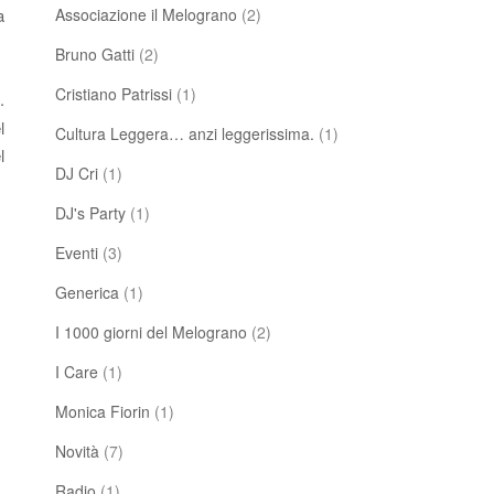
a
Associazione il Melograno
(2)
Bruno Gatti
(2)
Cristiano Patrissi
(1)
.
l
Cultura Leggera… anzi leggerissima.
(1)
l
DJ Cri
(1)
DJ's Party
(1)
Eventi
(3)
Generica
(1)
I 1000 giorni del Melograno
(2)
I Care
(1)
Monica Fiorin
(1)
Novità
(7)
Radio
(1)