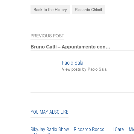
Facebook
Twitter
WhatsApp
LinkedIn
Tumblr
Back to the History
Riccardo Chiodi
PREVIOUS POST
Navigazione
Bruno Gatti – Appuntamento con…
articoli
Paolo Sala
View posts by Paolo Sala
YOU MAY ALSO LIKE
RikyJay Radio Show – Riccardo Rocco
I Care – Mi