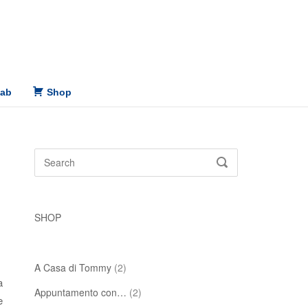
Lab
Shop
Search
SEARCH
for:
SHOP
A Casa di Tommy
(2)
a
Appuntamento con…
(2)
e