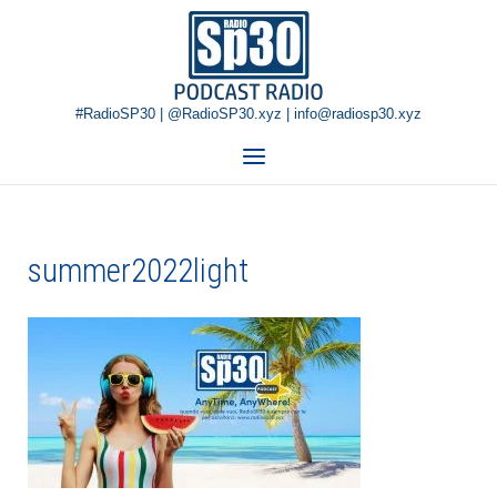
Skip
Home
to
content
#RadioSP30 | @RadioSP30.xyz | info@radiosp30.xyz
Menu
summer2022light