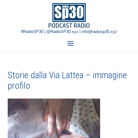
Skip
Home
to
content
#RadioSP30 | @RadioSP30.xyz | info@radiosp30.xyz
Menu
Storie dalla Via Lattea – immagine
profilo