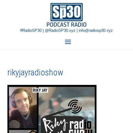
Skip
Home
to
content
#RadioSP30 | @RadioSP30.xyz | info@radiosp30.xyz
Menu
rikyjayradioshow