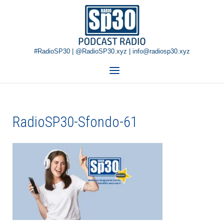
Skip
Home
to
content
#RadioSP30 | @RadioSP30.xyz | info@radiosp30.xyz
Menu
RadioSP30-Sfondo-61