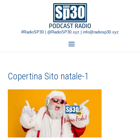
Skip
Home
to
content
#RadioSP30 | @RadioSP30.xyz | info@radiosp30.xyz
Menu
Copertina Sito natale-1