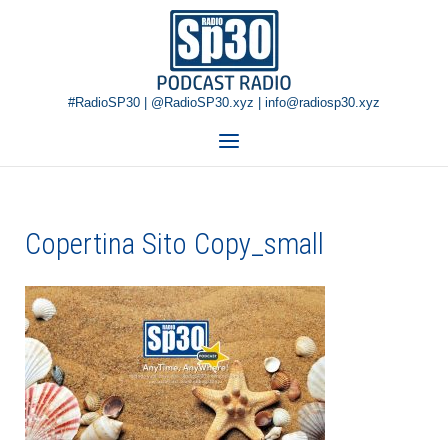
Skip
Home
to
content
#RadioSP30 | @RadioSP30.xyz | info@radiosp30.xyz
Menu
Copertina Sito Copy_small