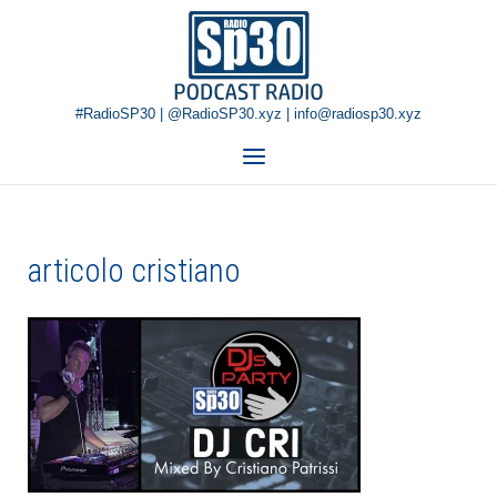
Skip
Home
to
content
#RadioSP30 | @RadioSP30.xyz | info@radiosp30.xyz
Menu
articolo cristiano